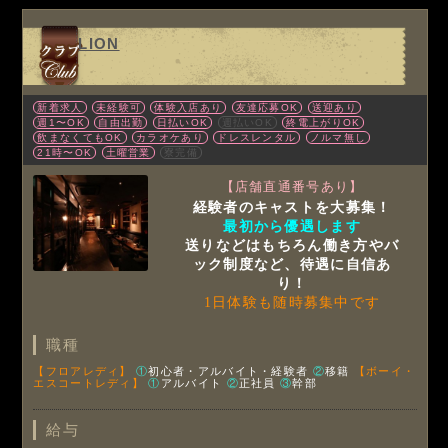
LION
新着求人
未経験可
体験入店あり
友達応募OK
送迎あり
週1〜OK
自由出勤
日払いOK
週払いOK
終電上がりOK
飲まなくてもOK
カラオケあり
ドレスレンタル
ノルマ無し
21時〜OK
土曜営業
寮完備
【店舗直通番号あり】
経験者のキャストを大募集！
最初から優遇します
送りなどはもちろん働き方やバ
ック制度など、待遇に自信あ
り！
1日体験も随時募集中です
職種
【フロアレディ】
①
初心者・アルバイト・経験者
②
移籍
【ボーイ・
エスコートレディ】
①
アルバイト
②
正社員
③
幹部
給与