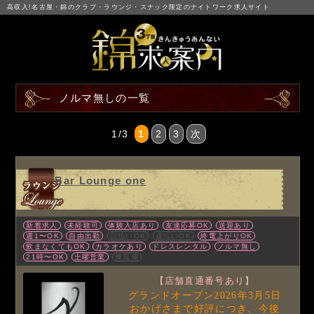
高収入!名古屋・錦のクラブ・ラウンジ・スナック限定のナイトワーク求人サイト
ノルマ無しの一覧
1/3
1
2
3
次
Bar Lounge one
新着求人
未経験可
体験入店あり
友達応募OK
送迎あり
週1〜OK
自由出勤
日払いOK
週払いOK
終電上がりOK
飲まなくてもOK
カラオケあり
ドレスレンタル
ノルマ無し
21時〜OK
土曜営業
寮完備
【店舗直通番号あり】
グランドオープン2026年3月5日
おかげさまで好評につき、今後