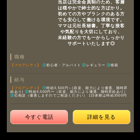
当店は完全会員制のため、客層
は穏やかで紳士的な方ばかり。
初めての方やブランクのある方
でも安心して働ける環境です。
ママは元社長秘書。丁寧な接客
や気配りを大切にしており、
未経験の方でも一からしっかり
サポートいたします◎
職種
【フロアレディ】
①
初心者・アルバイト
②
レギュラー
③
移籍
給与
【フロアレディ】
①
時給3,500円～(容姿、能力により優遇、随時昇
給あり)
②
時給4,500円〜（容姿、能力により優遇、随時昇給あり）
③
応相談（優遇しますのでご相談ください）
1日体験は時給3500円
今すぐ電話
詳細を見る