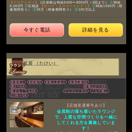
【フロアレディ】
1日体験は時給6000〜8000円（3回まで）
①
時給
8,000円
②
応相談
【ボーイ・エスコートレディ】
①
時給1500円（研
修期間有り）
②
35万（研修期間有り）
③
100万以上
今すぐ電話
詳細を見る
武居 （たけい）
新着求人
未経験可
体験入店あり
友達応募OK
送迎あり
週1〜OK
自由出勤
日払いOK
週払いOK
終電上がりOK
飲まなくてもOK
カラオケあり
ドレスレンタル
ノルマ無し
21時〜OK
土曜営業
寮完備
【店舗直通番号あり】
会員制の落ち着いたラウンジ
で、上質な空間づくりを一緒に
してくれる方を募集していま
す！