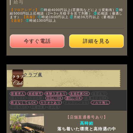
給与
【フロアレディ】
①
時給4000円以上(雰囲気などにより変動有)
②
時
給5000円以上応相談（2〜3ヶ月様子を見て判断）
③
応相談（優遇し
ます）
【黒服】
①
時給1600円以上
②
月給36万円以上（要相談）
【送迎】
①
時給1300円以上
今すぐ電話
詳細を見る
クラブ眞
新着求人
未経験可
体験入店あり
友達応募OK
送迎あり
週1〜OK
自由出勤
日払いOK
週払いOK
終電上がりOK
飲まなくてもOK
カラオケあり
ドレスレンタル
ノルマ無し
21時〜OK
土曜営業
寮完備
【店舗直通番号あり】
高時給
落ち着いた環境と高待遇の中