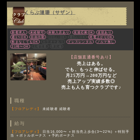
くらぶ漣珊（サザン）
新着求人
未経験可
体験入店あり
友達応募OK
送迎あり
週1〜OK
自由出勤
日払いOK
週払いOK
終電上がりOK
飲まなくてもOK
カラオケあり
ドレスレンタル
ノルマ無し
21時〜OK
土曜営業
寮完備
【店舗直通番号あり】
売上はある。
でも、もっと伸ばせる。
月25万円→200万円など
売上アップ実績多数◎
売上も人も育つクラブです♪
職種
【フロアレディ】
未経験者
経験者
給与
【フロアレディ】
日当16,000〜
＋担当売上歩合(3〜22%)
＋特別手
当
＋ボトルボーナス
＋予約ボーナス