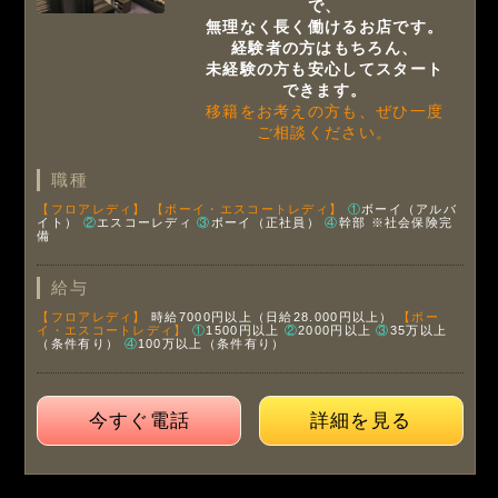
で、
無理なく長く働けるお店です。
経験者の方はもちろん、
未経験の方も安心してスタート
できます。
移籍をお考えの方も、ぜひ一度
ご相談ください。
職種
【フロアレディ】
【ボーイ・エスコートレディ】
①
ボーイ（アルバ
イト）
②
エスコーレディ
③
ボーイ（正社員）
④
幹部
※社会保険完
備
給与
【フロアレディ】
時給7000円以上（日給28.000円以上）
【ボー
イ・エスコートレディ】
①
1500円以上
②
2000円以上
③
35万以上
（条件有り）
④
100万以上（条件有り）
今すぐ電話
詳細を見る