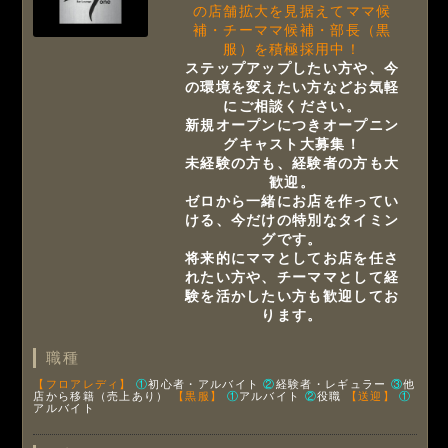
の店舗拡大を見据えてママ候
補・チーママ候補・部長（黒
服）を積極採用中！
ステップアップしたい方や、今
の環境を変えたい方などお気軽
にご相談ください。
新規オープンにつきオープニン
グキャスト大募集！
未経験の方も、経験者の方も大
歓迎。
ゼロから一緒にお店を作ってい
ける、今だけの特別なタイミン
グです。
将来的にママとしてお店を任さ
れたい方や、チーママとして経
験を活かしたい方も歓迎してお
ります。
職種
【フロアレディ】
①
初心者・アルバイト
②
経験者・レギュラー
③
他
店から移籍（売上あり）
【黒服】
①
アルバイト
②
役職
【送迎】
①
アルバイト