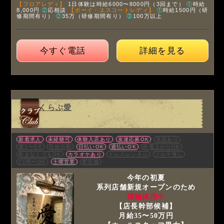
【フロアレディ】
1日体験は時給6000〜8000円（3回まで）
①
時給
8,000円
②
応相談
【ボーイ・エスコートレディ】
①
時給1500円（研
修期間有り）
②
35万（研修期間有り）
③
100万以上
今すぐ電話
詳細を見る
くらぶ愛
新着求人
未経験可
体験入店あり
友達応募OK
送迎あり
週1〜OK
自由出勤
日払いOK
週払いOK
終電上がりOK
飲まなくてもOK
カラオケあり
ドレスレンタル
ノルマ無し
21時〜OK
土曜営業
寮完備
今年の初夏
系列店舗新規オープンのため
積極採用中
【店長幹部候補】
月給35〜50万円