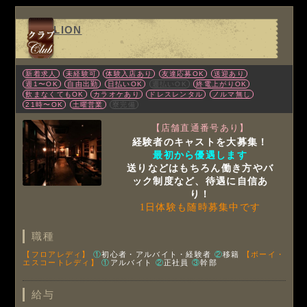
LION
新着求人
未経験可
体験入店あり
友達応募OK
送迎あり
週1〜OK
自由出勤
日払いOK
週払いOK
終電上がりOK
飲まなくてもOK
カラオケあり
ドレスレンタル
ノルマ無し
21時〜OK
土曜営業
寮完備
【店舗直通番号あり】
経験者のキャストを大募集！
最初から優遇します
送りなどはもちろん働き方やバ
ック制度など、待遇に自信あ
り！
1日体験も随時募集中です
職種
【フロアレディ】
①
初心者・アルバイト・経験者
②
移籍
【ボーイ・
エスコートレディ】
①
アルバイト
②
正社員
③
幹部
給与