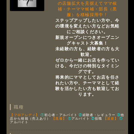
の店舗拡大を見据えてママ候
補・チーママ候補・部長（黒
服）を積極採用中！
ステップアップしたい方や、今
の環境を変えたい方などお気軽
にご相談ください。
新規オープンにつきオープニン
グキャスト大募集！
未経験の方も、経験者の方も大
歓迎。
ゼロから一緒にお店を作ってい
ける、今だけの特別なタイミン
グです。
将来的にママとしてお店を任さ
れたい方や、チーママとして経
験を活かしたい方も歓迎してお
ります。
職種
【フロアレディ】
①
初心者・アルバイト
②
経験者・レギュラー
③
他
店から移籍（売上あり）
【黒服】
①
アルバイト
②
役職
【送迎】
①
アルバイト