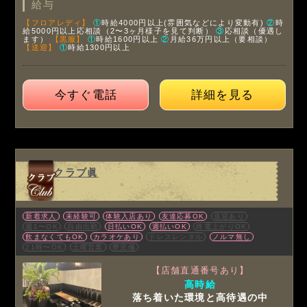
給与
【フロアレディ】
①
時給4000円以上(雰囲気などにより変動有)
②
時
給5000円以上応相談（2〜3ヶ月様子を見て判断）
③
応相談（優遇し
ます）
【黒服】
①
時給1600円以上
②
月給36万円以上（要相談）
【送迎】
①
時給1300円以上
今すぐ電話
詳細を見る
クラブ眞
新着求人
未経験可
体験入店あり
友達応募OK
送迎あり
週1〜OK
自由出勤
日払いOK
週払いOK
終電上がりOK
飲まなくてもOK
カラオケあり
ドレスレンタル
ノルマ無し
21時〜OK
土曜営業
寮完備
【店舗直通番号あり】
高時給
落ち着いた環境と高待遇の中