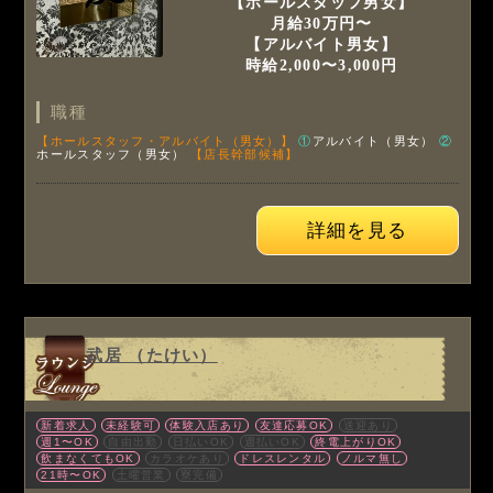
【ホールスタッフ男女】
月給30万円〜
【アルバイト男女】
時給2,000〜3,000円
職種
【ホールスタッフ・アルバイト（男女）】
①
アルバイト（男女）
②
ホールスタッフ（男女）
【店長幹部候補】
詳細を見る
武居 （たけい）
新着求人
未経験可
体験入店あり
友達応募OK
送迎あり
週1〜OK
自由出勤
日払いOK
週払いOK
終電上がりOK
飲まなくてもOK
カラオケあり
ドレスレンタル
ノルマ無し
21時〜OK
土曜営業
寮完備