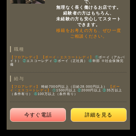
で、
無理なく長く働けるお店です。
経験者の方はもちろん、
未経験の方も安心してスタート
できます。
移籍をお考えの方も、ぜひ一度
ご相談ください。
職種
【フロアレディ】
【ボーイ・エスコートレディ】
①
ボーイ（アルバ
イト）
②
エスコーレディ
③
ボーイ（正社員）
④
幹部
※社会保険完
備
給与
【フロアレディ】
時給7000円以上（日給28.000円以上）
【ボー
イ・エスコートレディ】
①
1500円以上
②
2000円以上
③
35万以上
（条件有り）
④
100万以上（条件有り）
今すぐ電話
詳細を見る