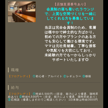
【店舗直通番号あり】
会員制の落ち着いたラウンジ
で、上質な空間づくりを一緒に
してくれる方を募集していま
す！
当店は完全会員制のため、客層
は穏やかで紳士的な方ばかり。
初めての方やブランクのある方
でも安心して働ける環境です。
ママは元社長秘書。丁寧な接客
や気配りを大切にしており、
未経験の方でも一からしっかり
サポートいたします◎
職種
【フロアレディ】
①
初心者・アルバイト
②
レギュラー
③
移籍
給与
【フロアレディ】
①
時給3,500円～(容姿、能力により優遇、随時昇
給あり)
②
時給4,500円〜（容姿、能力により優遇、随時昇給あり）
③
応相談（優遇しますのでご相談ください）
1日体験は時給3500円