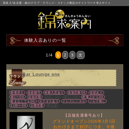
高収入!名古屋・錦のクラブ・ラウンジ・スナック限定のナイトワーク求人サイト
体験入店ありの一覧
1/4
1
2
3
次
Bar Lounge one
新着求人
未経験可
体験入店あり
友達応募OK
送迎あり
週1〜OK
自由出勤
日払いOK
週払いOK
終電上がりOK
飲まなくてもOK
カラオケあり
ドレスレンタル
ノルマ無し
21時〜OK
土曜営業
寮完備
【店舗直通番号あり】
グランドオープン2026年3月5日
おかげさまで好評につき、今後