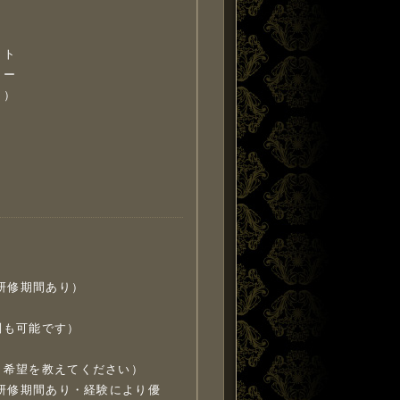
イト
ラー
り）
（研修期間あり）
制も可能です）
く希望を教えてください）
（研修期間あり・経験により優