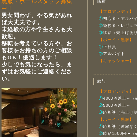
黒服・ホールスタッフ募集
職種
中！
【フロアレディ】
男女問わず、やる気があれ
①
初心者・アルバ
ば大丈夫です。
②
経験者・レギュ
未経験の方や学生さんも大
③
移籍（売上げあ
歓迎。
【ボーイ・黒服】
移転を考えている方や、お
①
正社員
客様をお持ちの方のご相談
②
アルバイト
もOK！優遇します！
【キャッシャー】
少しでも気になったら、ま
ずはお気軽にご連絡くださ
い。
給与
【フロアレディ】
①
4000円以上～
②
5000円以上～
③
応相談（売上げ
【ボーイ・黒服】
①
応相談（遠慮な
②
時給1500円〜