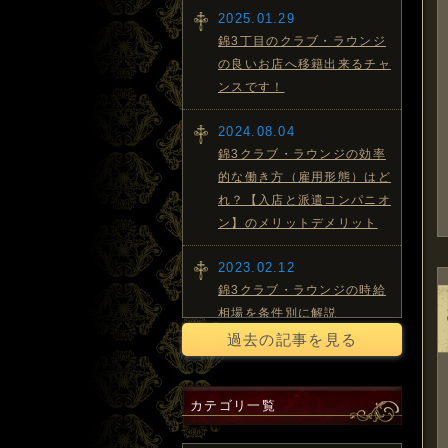
2025.01.29
錦3丁目のクラブ・ラウンジ
の良いお店へ移籍出来るチャ
ンスです！
2024.08.04
錦3クラブ・ラウンジの効率
的な働き方（雇用形態）はど
れ？【入店と派遣コンパニオ
ン】のメリットデメリット
2023.02.12
錦3クラブ・ラウンジの時給
相場を条件別に解説
過去の記事を見る
2022.09.20
錦3クラブ・ラウンジ求人面
接での面白いドタキャン理由
カテゴリ一覧
を紹介！