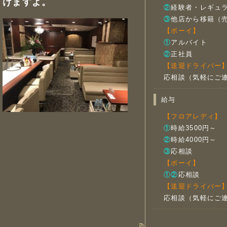
けますよ。
②
経験者・レギュ
③
他店から移籍（
【ボーイ】
①
アルバイト
②
正社員
【送迎ドライバー
応相談（気軽にご
給与
【フロアレディ】
①
時給3500円～
②
時給4000円～
③
応相談
【ボーイ】
①②
応相談
【送迎ドライバー
応相談（気軽にご