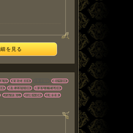
詳細を見る
店あり
友達応募OK
送迎あり
週1〜OK
OK
終電上がりOK
飲まなくてもOK
ノルマ無し
21時〜OK
土曜営業