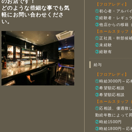
のお店です！
【フロアレディ】
どのような些細な事でも気
①
初心者・アルバ
軽にお問い合わせくださ
②
経験者・レギュ
い。
③
他店からの移籍
【ホールスタッフ
①
正社員・幹部候
②
未経験
③
経験有
給与
【フロアレディ】
①
時給3000円～応
②
希望額応相談
③
希望額応相談
【ホールスタッフ
①
応相談、優遇致
勤続年数によって
②
時給1500円
③
時給1800円～応