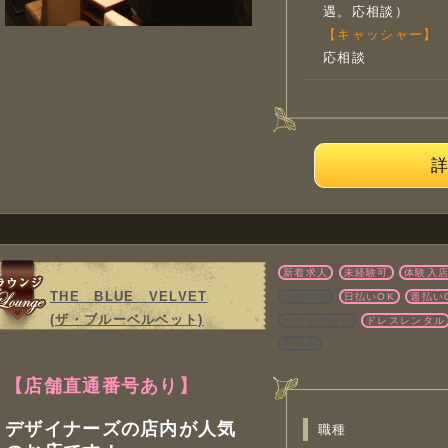
遇。応相談）
【キャッシャー】
応相談
新着求人
未経験可
体験入
THE BLUE VELVET
自由出勤
日払いOK
週払い
(ザ・ブルーベルベット)
カラオケあり
ドレスレンタル
寮完備
【店舗直通番号あり】
デザイナーズの店内が人気
職種