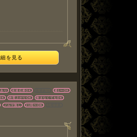
詳細を見る
店あり
友達応募OK
送迎あり
週1〜OK
OK
終電上がりOK
飲まなくてもOK
ノルマ無し
21時〜OK
土曜営業