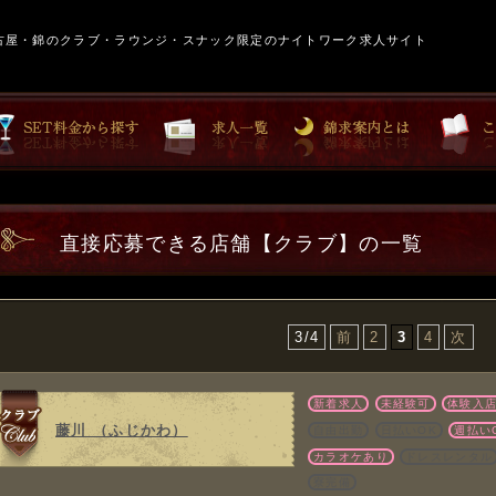
古屋・錦のクラブ・ラウンジ・スナック限定のナイトワーク求人サイト
直接応募できる店舗【クラブ】の一覧
3/4
前
2
3
4
次
新着求人
未経験可
体験入
藤川 （ふじかわ）
自由出勤
日払いOK
週払い
カラオケあり
ドレスレンタル
寮完備