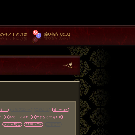
店あり
友達応募OK
送迎あり
週1〜OK
OK
終電上がりOK
飲まなくてもOK
ノルマ無し
21時〜OK
土曜営業