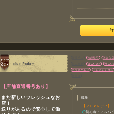
新着求人
未経験可
体験入
club Padam
自由出勤
日払いOK
週払い
カラオケあり
ドレスレンタル
寮完備
【店舗直通番号あり】
まだ新しいフレッシュなお
職種
店！
【フロアレディ】
送りがあるので安心して働
①
初心者・アルバ