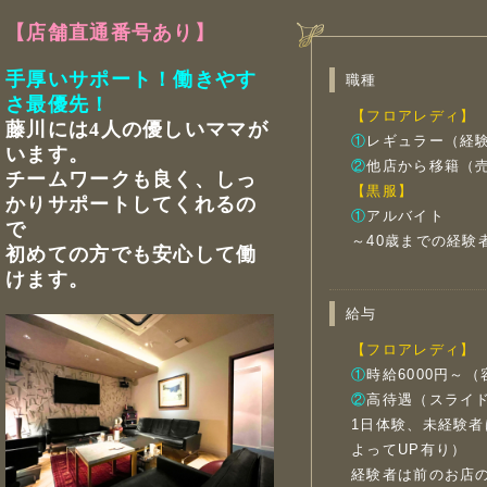
【店舗直通番号あり】
手厚いサポート！働きやす
職種
さ最優先！
【フロアレディ】
藤川には4人の優しいママが
①
レギュラー（経
います。
②
他店から移籍（
チームワークも良く、しっ
【黒服】
かりサポートしてくれるの
①
アルバイト
で
～40歳までの経験
初めての方でも安心して働
けます。
給与
【フロアレディ】
①
時給6000円～
②
高待遇（スライ
1日体験、未経験者
よってUP有り）
経験者は前のお店