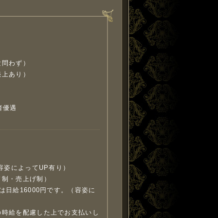
験問わず）
売上あり）
者優遇
（容姿によってUP有り）
ド制・売上げ制）
は日給16000円です。（容姿に
の時給を配慮した上でお支払いし