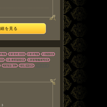
詳細を見る
店あり
友達応募OK
送迎あり
週1〜OK
OK
終電上がりOK
飲まなくてもOK
ノルマ無し
21時〜OK
土曜営業
イト