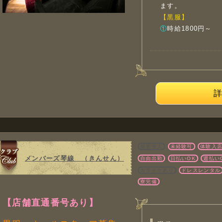
ます。
【黒服】
①
時給1800円～
新着求人
未経験可
体験入
メンバーズ琴線 （きんせん）
自由出勤
日払いOK
週払い
カラオケあり
ドレスレンタル
寮完備
【店舗直通番号あり】