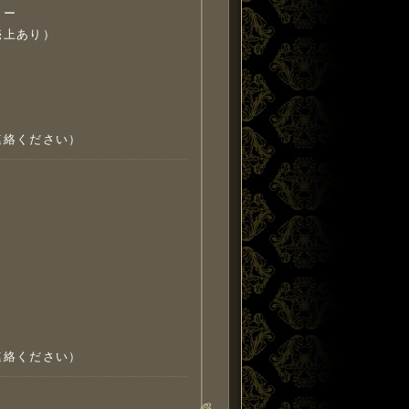
ラー
売上あり）
】
連絡ください）
】
連絡ください）