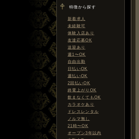
2022.06.01
特徴から探す
錦3の派遣コンパニオンの驚
新着求人
愕な口コミ（実体験）を紹
未経験可
介！派遣会社選びで働きやす
体験入店あり
さは変わる！
友達応募OK
送迎あり
週1〜OK
自由出勤
日払いOK
週払いOK
2回払いOK
終電上がりOK
飲まなくてもOK
カラオケあり
ドレスレンタル
ノルマ無し
21時〜OK
オープン3年以内